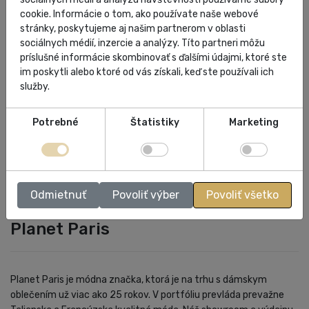
Farba: mint
cookie. Informácie o tom, ako používate naše webové
stránky, poskytujeme aj našim partnerom v oblasti
Krajina pôvodu: P.R.C.
sociálnych médií, inzercie a analýzy. Títo partneri môžu
príslušné informácie skombinovať s ďalšími údajmi, ktoré ste
im poskytli alebo ktoré od vás získali, keď ste používali ich
služby.
ŠPECIFIKÁCIA
Potrebné
Štatistiky
Marketing
HODNOTENIA
Odmietnuť
Povoliť výber
Povoliť všetko
Planet Paris
Planet Paris je módna značka, ktorá je na trhu s dámskym
oblečením už viac ako 25 rokov. V portfóliu prevláda prevažne