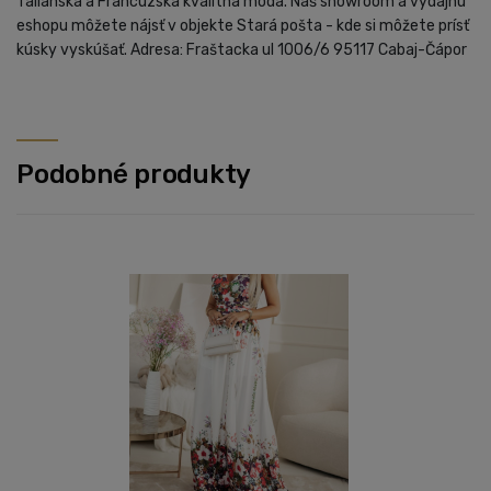
Talianska a Francúzska kvalitná móda. Náš showroom a výdajnu
eshopu môžete nájsť v objekte Stará pošta - kde si môžete prísť
kúsky vyskúšať. Adresa: Fraštacka ul 1006/6 95117 Cabaj-Čápor
Podobné produkty