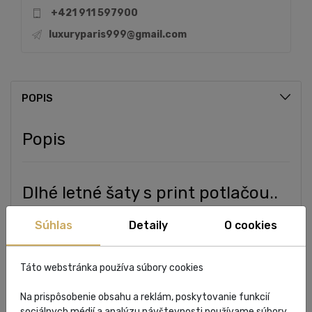
+421 911 597900
luxuryparis999@gmail.com
POPIS
Popis
Dlhé letné šaty s print potlačou..
Modelka 172cm.
Súhlas
Detaily
O cookies
Zloženie: 100% Polyester
Táto webstránka používa súbory cookies
Na prispôsobenie obsahu a reklám, poskytovanie funkcií
sociálnych médií a analýzu návštevnosti používame súbory