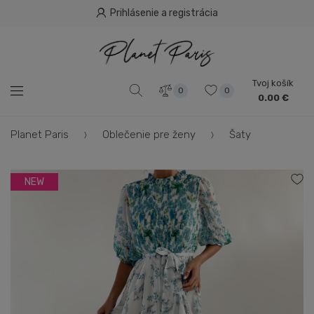
Prihlásenie a registrácia
Tvoj košík
0
0
0.00 €
Planet Paris
Oblečenie pre ženy
Šaty
NEW