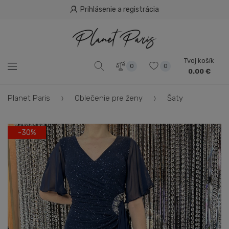
Prihlásenie a registrácia
Tvoj košík
0
0
0.00 €
Planet Paris
Oblečenie pre ženy
Šaty
-30%