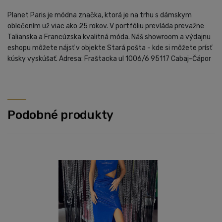
Planet Paris je módna značka, ktorá je na trhu s dámskym
oblečením už viac ako 25 rokov. V portfóliu prevláda prevažne
Talianska a Francúzska kvalitná móda. Náš showroom a výdajnu
eshopu môžete nájsť v objekte Stará pošta - kde si môžete prísť
kúsky vyskúšať. Adresa: Fraštacka ul 1006/6 95117 Cabaj-Čápor
Podobné produkty