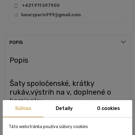
+421 911 597900
luxuryparis999@gmail.com
POPIS
Popis
Šaty spoločenské, krátky
rukáv,výstrih na v, doplnené o
kamienky.
Súhlas
Detaily
O cookies
Táto webstránka používa súbory cookies
Zloženie: 100% polyester