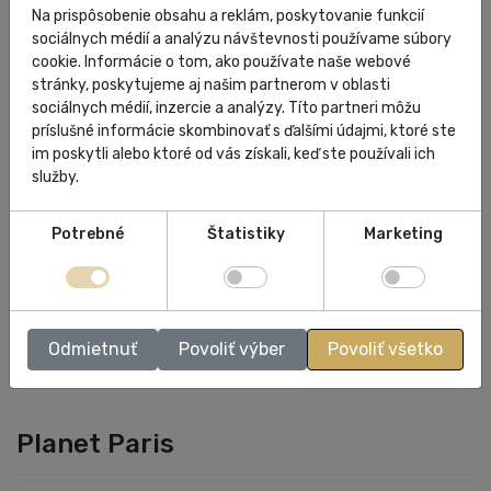
Na prispôsobenie obsahu a reklám, poskytovanie funkcií
sociálnych médií a analýzu návštevnosti používame súbory
cookie. Informácie o tom, ako používate naše webové
Farba: modrá
stránky, poskytujeme aj našim partnerom v oblasti
sociálnych médií, inzercie a analýzy. Títo partneri môžu
Krajina pôvodu: TR
príslušné informácie skombinovať s ďalšími údajmi, ktoré ste
im poskytli alebo ktoré od vás získali, keď ste používali ich
Veľkosti:
služby.
Potrebné
Štatistiky
Marketing
ŠPECIFIKÁCIA
HODNOTENIA
Odmietnuť
Povoliť výber
Povoliť všetko
Planet Paris