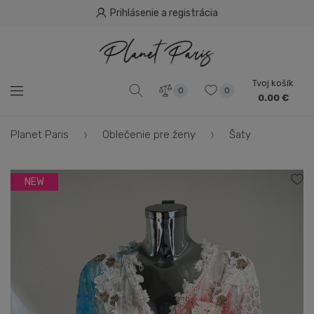
Prihlásenie a registrácia
Tvoj košík
0
0
0.00 €
Planet Paris
Oblečenie pre ženy
Šaty
NEW