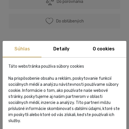
Do porovnania
Do obľúbených
Súhlas
Detaily
O cookies
Opýtajte sa priamo na tento produkt
+421 911 597900
Táto webstránka používa súbory cookies
luxuryparis999@gmail.com
Na prispôsobenie obsahu a reklám, poskytovanie funkcií
sociálnych médií a analýzu návštevnosti používame súbory
cookie. Informácie o tom, ako používate naše webové
POPIS
stránky, poskytujeme aj našim partnerom v oblasti
sociálnych médií, inzercie a analýzy. Títo partneri môžu
príslušné informácie skombinovať s ďalšími údajmi, ktoré ste
Popis
im poskytli alebo ktoré od vás získali, keď ste používali ich
služby.