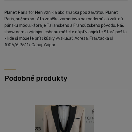
Planet Paris for Men vznikla ako značka pod záštitou Planet
Paris, pričom sa táto značka zameriava na modernú a kvalitnú
pánsku módu, ktorá je Talianskeho a Francúzskeho pôvodu. Náš
showroom a výdajnu eshopu môžete nájsť v objekte Stará pošta
- kde si môžete prísť kúsky vyskúšať. Adresa: Fraštacka ul
1006/6 95117 Cabaj-Čápor
Podobné produkty