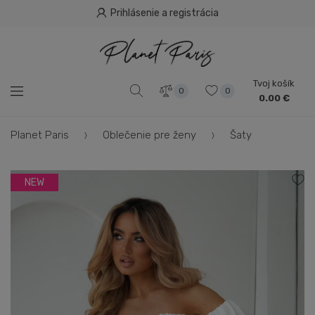
Prihlásenie a registrácia
Tvoj košík
0
0
0.00 €
Planet Paris
Oblečenie pre ženy
Šaty
NEW