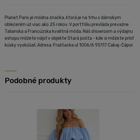
Planet Paris je módna značka, ktorá je na trhu s dámskym
oblečením už viac ako 25 rokov. V portfóliu prevláda prevažne
Talianska a Francúzska kvalitná móda. Náš showroom a výdajnu
eshopu môžete nájsť v objekte Stará pošta - kde si môžete prísť
kúsky vyskúšať. Adresa: Fraštacka ul 1006/6 95117 Cabaj-Čápor
Podobné produkty