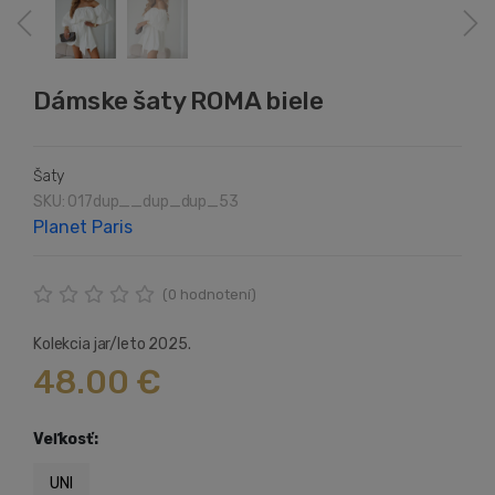
Dámske šaty ROMA biele
Šaty
SKU: 017dup__dup_dup_53
Planet Paris
(
0
hodnotení)
Kolekcia jar/leto 2025.
48.00 €
Veľkosť:
UNI