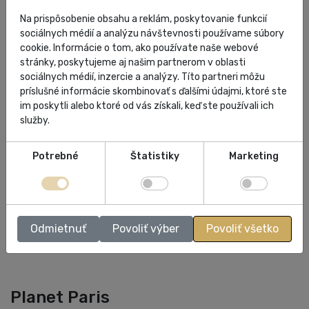
Zloženie: 90% Bavlna, 10% Polyester
Na prispôsobenie obsahu a reklám, poskytovanie funkcií
sociálnych médií a analýzu návštevnosti používame súbory
cookie. Informácie o tom, ako používate naše webové
stránky, poskytujeme aj našim partnerom v oblasti
Farba: biela
sociálnych médií, inzercie a analýzy. Títo partneri môžu
príslušné informácie skombinovať s ďalšími údajmi, ktoré ste
Krajina pôvodu: PL
im poskytli alebo ktoré od vás získali, keď ste používali ich
služby.
Veľkosti: UNI
Potrebné
Štatistiky
Marketing
ŠPECIFIKÁCIA
HODNOTENIA
Odmietnuť
Povoliť výber
Povoliť všetko
Planet Paris